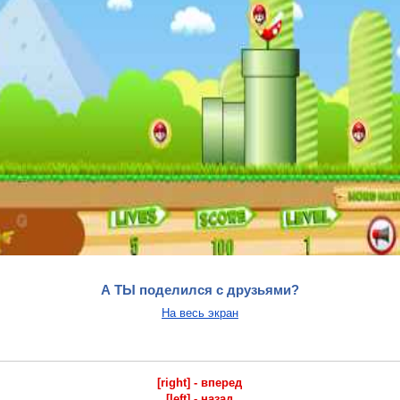
А ТЫ поделился с друзьями?
На весь экран
[right] - вперед
[left] - назад