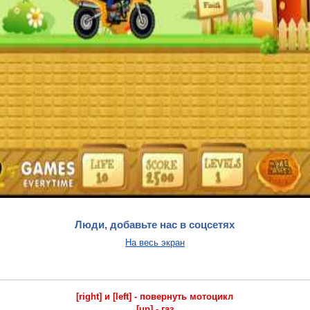
Люди, добавьте нас в соцсетях
На весь экран
[right] и [left] - повернуть мотоцикл
[up] - газ