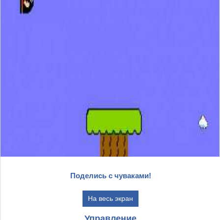
Поделись с чуваками!
На весь экран
Управление