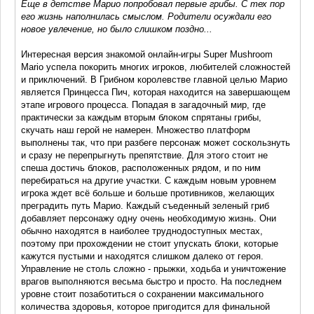
Еще в детстве Марио попробовал первые грибы. С тех пор
его жизнь наполнилась смыслом. Родители осуждали его
новое увлечение, но было слишком поздно...
Интересная версия знакомой онлайн-игры Super Mushroom
Mario успела покорить многих игроков, любителей сложностей
и приключений. В Грибном королевстве главной целью Марио
является Принцесса Пич, которая находится на завершающем
этапе игрового процесса. Попадая в загадочный мир, где
практически за каждым вторым блоком спрятаны грибы,
скучать наш герой не намерен. Множество платформ
выполнены так, что при разбеге персонаж может соскользнуть
и сразу не перепрыгнуть препятствие. Для этого стоит не
спеша достичь блоков, расположенных рядом, и по ним
перебираться на другие участки. С каждым новым уровнем
игрока ждет всё больше и больше противников, желающих
преградить путь Марио. Каждый съеденный зеленый гриб
добавляет персонажу одну очень необходимую жизнь. Они
обычно находятся в наиболее труднодоступных местах,
поэтому при прохождении не стоит упускать блоки, которые
кажутся пустыми и находятся слишком далеко от героя.
Управление не столь сложно - прыжки, ходьба и уничтожение
врагов выполняются весьма быстро и просто. На последнем
уровне стоит позаботиться о сохранении максимального
количества здоровья, которое пригодится для финальной