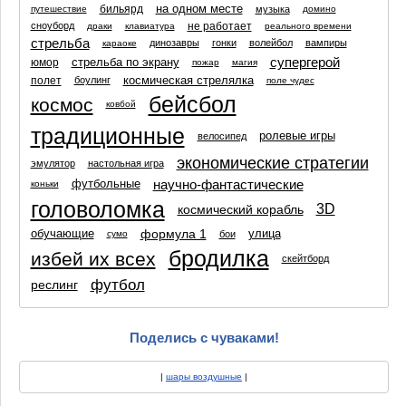
на одном месте
бильярд
музыка
путешествие
домино
не работает
сноуборд
драки
клавиатура
реального времени
стрельба
динозавры
гонки
волейбол
вампиры
караоке
супергерой
стрельба по экрану
юмор
пожар
магия
космическая стрелялка
полет
боулинг
поле чудес
бейсбол
космос
ковбой
традиционные
ролевые игры
велосипед
экономические стратегии
эмулятор
настольная игра
научно-фантастические
футбольные
коньки
головоломка
3D
космический корабль
формула 1
обучающие
улица
бои
сумо
бродилка
избей их всех
скейтборд
футбол
реслинг
Поделись с чуваками!
|
шары воздушные
|