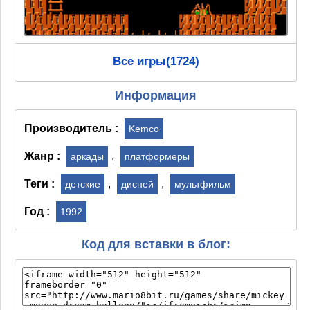
Все игры(1724)
Информация
Производитель :
Kemco
Жанр :
,
аркады
платформеры
Теги :
,
,
детские
дисней
мультфильм
Год :
1992
Код для вставки в блог: