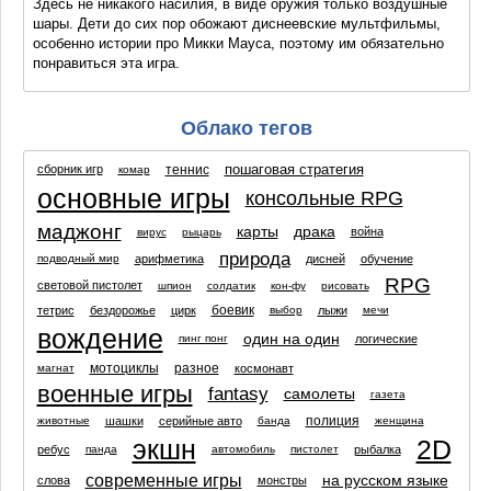
Здесь не никакого насилия, в виде оружия только воздушные
шары. Дети до сих пор обожают диснеевские мультфильмы,
особенно истории про Микки Мауса, поэтому им обязательно
понравиться эта игра.
Облако тегов
пошаговая стратегия
теннис
сборник игр
комар
основные игры
консольные RPG
маджонг
карты
драка
война
вирус
рыцарь
природа
арифметика
дисней
обучение
подводный мир
RPG
световой пистолет
шпион
солдатик
кон-фу
рисовать
боевик
тетрис
бездорожье
цирк
лыжи
выбор
мечи
вождение
один на один
логические
пинг понг
мотоциклы
разное
космонавт
магнат
военные игры
fantasy
самолеты
газета
полиция
шашки
серийные авто
животные
банда
женщина
экшн
2D
ребус
рыбалка
панда
автомобиль
пистолет
современные игры
на русском языке
слова
монстры