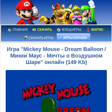
ГЛАВНАЯ
СКАЧАТЬ
ФЛЕШ ИГРЫ
МАРИО
СКАЧАТЬ ИГРЫ
ИГРЫ ОНЛАЙН
Игра "Mickey Mouse - Dream Balloon /
Микки Маус - Мечты о Воздушном
Шаре" онлайн (149 Kb)