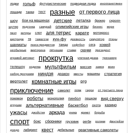
гольф
лодки
футуристические
подводная лодка
инопланетянен
разные
от первого лица
тест
лошади
танки
детские
шоу
леталка
бои на машинах
брокер
скролл-
олимпийские игры
шутер
подгонка
самурай
бизнес
море
аля тетрис
карате
слот
мотокросс
пазл
катеры
кун-фу
тв
картридж
тамагочи
древность
симулятор
птицы
шахматы
хоккей
танцы
сега
поиск предметов
софтбол
скачки
необычные
викторина
пятнашки
ставки
президент
прокрутка
игравой автомат
уличная драка
тренажер
мультфильм
телешоу
миссия
ходилка
замок
воин
ниндзя
стратегия
дракон
машины
набор программ
квесты
комнатные игры
вертолет
prg
приключение
самолет
пляж
гарри
от третьего лица
роботы
вид сверху
пинбол
покемон
монополия
пешком
альтернативные
баскетбол
казино
охота
игрушки
ужасы
аркада
джойстик
уника
крикет
борьба
спорт
сборники
бокс
грузовик
регби
ролики
фентейзи
квест
реактивные самолеты
лабиринт
дебильные
дзюдо