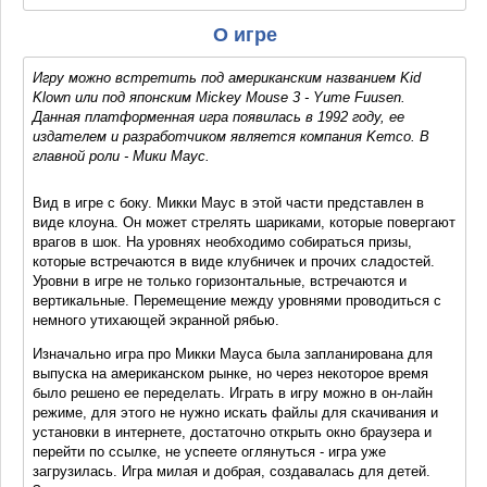
О игре
Игру можно встретить под американским названием Kid
Klown или под японским Mickey Mouse 3 - Yume Fuusen.
Данная платформенная игра появилась в 1992 году, ее
издателем и разработчиком является компания Kemco. В
главной роли - Мики Маус.
Вид в игре с боку. Микки Маус в этой части представлен в
виде клоуна. Он может стрелять шариками, которые повергают
врагов в шок. На уровнях необходимо собираться призы,
которые встречаются в виде клубничек и прочих сладостей.
Уровни в игре не только горизонтальные, встречаются и
вертикальные. Перемещение между уровнями проводиться с
немного утихающей экранной рябью.
Изначально игра про Микки Мауса была запланирована для
выпуска на американском рынке, но через некоторое время
было решено ее переделать. Играть в игру можно в он-лайн
режиме, для этого не нужно искать файлы для скачивания и
установки в интернете, достаточно открыть окно браузера и
перейти по ссылке, не успеете оглянуться - игра уже
загрузилась. Игра милая и добрая, создавалась для детей.