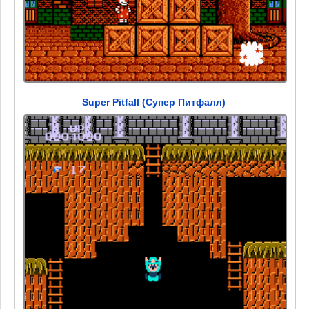
Super Pitfall (Супер Питфалл)