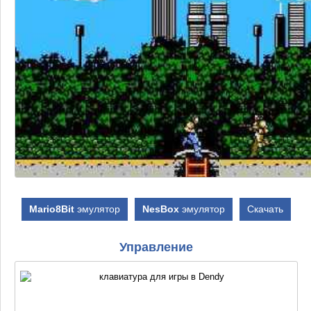
Mario8Bit
эмулятор
NesBox
эмулятор
Скачать
Управление