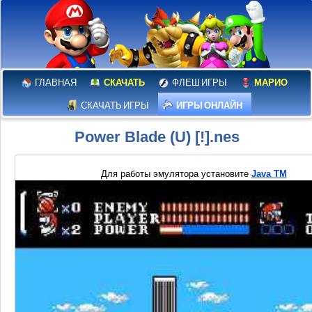
ГЛАВНАЯ
СКАЧАТЬ
ФЛЕШ ИГРЫ
МАРИО
СКАЧАТЬ ИГРЫ
ИГРЫ ОНЛАЙН
Power Blade (U) [!].nes
Для работы эмулятора установите
Java TM