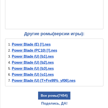
Другие ромы(версии игры):
Power Blade (E) [!].nes
1.
Power Blade (PC10) [!].nes
2.
Power Blade (U) [b1].nes
3.
Power Blade (U) [b2].nes
4.
Power Blade (U) [b3].nes
5.
Power Blade (U) [o1].nes
6.
Power Blade (U) [T+Fre99%_yf06].nes
7.
Все ромы(7454)
Поделись, ДА!