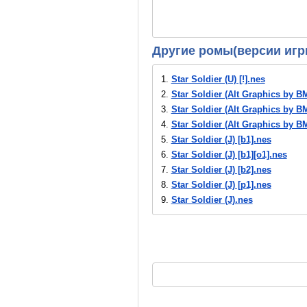
Другие ромы(версии игр
1.
Star Soldier (U) [!].nes
2.
Star Soldier (Alt Graphics by B
3.
Star Soldier (Alt Graphics by B
4.
Star Soldier (Alt Graphics by 
5.
Star Soldier (J) [b1].nes
6.
Star Soldier (J) [b1][o1].nes
7.
Star Soldier (J) [b2].nes
8.
Star Soldier (J) [p1].nes
9.
Star Soldier (J).nes