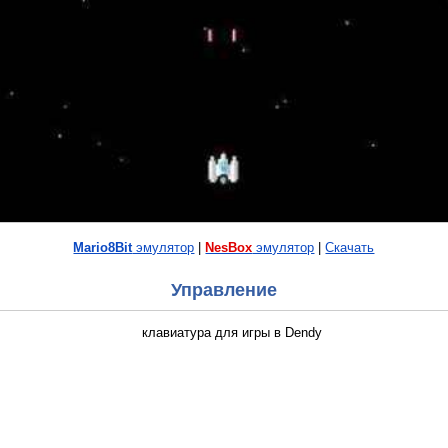
Mario8Bit
эмулятор
|
NesBox
эмулятор
|
Скачать
Управление