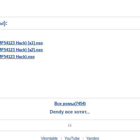
ы):
MF54123 Hack) [a1].nes
MF54123 Hack) [a2].nes
BMF54123 Hack).nes
Все ромы(7454)
Dendy все хотят...
|
|
Vkontakte
|
YouTube
|
Yandex