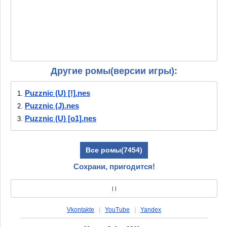
Другие ромы(версии игры):
Puzznic (U) [!].nes
1.
Puzznic (J).nes
2.
Puzznic (U) [o1].nes
3.
Все ромы(7454)
Сохрани, пригодится!
|
|
Vkontakte
|
YouTube
|
Yandex