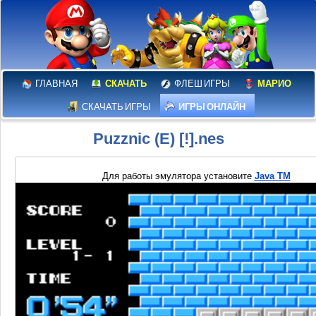
ГЛАВНАЯ
СКАЧАТЬ
ФЛЕШ ИГРЫ
МАРИО
СКАЧАТЬ ИГРЫ
ИГРЫ ОНЛАЙН
Puzznic (E) [!].nes
Для работы эмулятора установите
Java TM