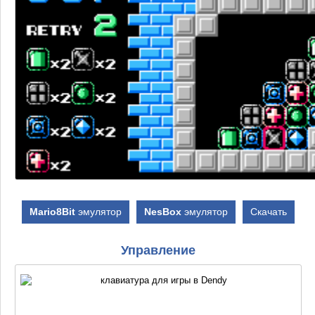
Mario8Bit
эмулятор
NesBox
эмулятор
Скачать
Управление