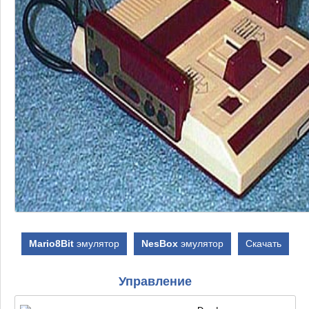
Mario8Bit
эмулятор
NesBox
эмулятор
Скачать
Управление