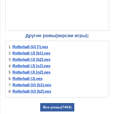
Другие ромы(версии игры):
Rollerball (U) [!].nes
1.
Rollerball (J) [b1].nes
2.
Rollerball (J) [b2].nes
3.
Rollerball (J) [o1].nes
4.
Rollerball (J) [o2].nes
5.
Rollerball (J).nes
6.
Rollerball (U) [b1].nes
7.
Rollerball (U) [b2].nes
8.
Rollerball (U) [b3].nes
9.
Rollerball (U) [o1].nes
10.
Все ромы(7454)
Rollerball (U) [o2].nes
11.