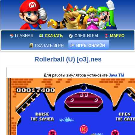
ГЛАВНАЯ
СКАЧАТЬ
ФЛЕШ ИГРЫ
МАРИО
СКАЧАТЬ ИГРЫ
ИГРЫ ОНЛАЙН
Rollerball (U) [o3].nes
Для работы эмулятора установите
Java TM