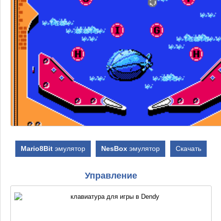
Mario8Bit
эмулятор
NesBox
эмулятор
Скачать
Управление