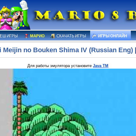
ЕШ ИГРЫ
МАРИО
СКАЧАТЬ ИГРЫ
ИГРЫ ОНЛАЙН
 Meijin no Bouken Shima IV (Russian Eng) [
Для работы эмулятора установите
Java TM