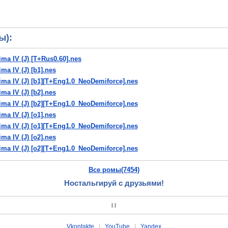
ы):
ma IV (J) [T+Rus0.60].nes
ma IV (J) [b1].nes
ma IV (J) [b1][T+Eng1.0_NeoDemiforce].nes
ma IV (J) [b2].nes
ma IV (J) [b2][T+Eng1.0_NeoDemiforce].nes
ma IV (J) [o1].nes
ma IV (J) [o1][T+Eng1.0_NeoDemiforce].nes
ma IV (J) [o2].nes
ma IV (J) [o2][T+Eng1.0_NeoDemiforce].nes
ima IV (J) [T+Bra85%_BR Translations].nes
Все ромы(7454)
hima IV (J) [T+Eng1.0_NeoDemiforce].nes
ima IV (J) [T+Spa.90_PaladinKnights].nes
Ностальгируй с друзьями!
ima IV (J) [T-Eng.99].nes
ima IV (J).nes
|
|
Vkontakte
|
YouTube
|
Yandex