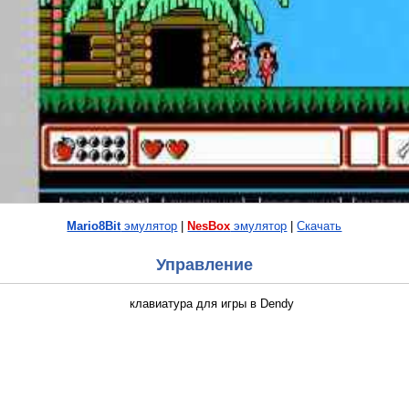
Mario8Bit
эмулятор
|
NesBox
эмулятор
|
Скачать
Управление