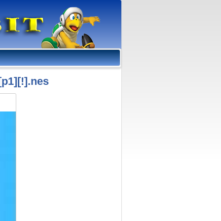
p1][!].nes