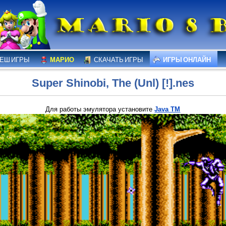
ЕШ ИГРЫ
МАРИО
СКАЧАТЬ ИГРЫ
ИГРЫ ОНЛАЙН
Super Shinobi, The (Unl) [!].nes
Для работы эмулятора установите
Java TM