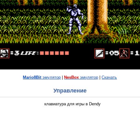
Mario8Bit
эмулятор
|
NesBox
эмулятор
|
Скачать
Управление