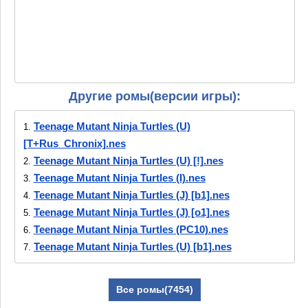
Другие ромы(версии игры):
Teenage Mutant Ninja Turtles (U)
1.
[T+Rus_Chronix].nes
Teenage Mutant Ninja Turtles (U) [!].nes
2.
Teenage Mutant Ninja Turtles (I).nes
3.
Teenage Mutant Ninja Turtles (J) [b1].nes
4.
Teenage Mutant Ninja Turtles (J) [o1].nes
5.
Teenage Mutant Ninja Turtles (PC10).nes
6.
Teenage Mutant Ninja Turtles (U) [b1].nes
7.
Teenage Mutant Ninja Turtles (U) [b1]
8.
[T+Ger1.00_StarTrans].nes
Все ромы(7454)
Teenage Mutant Ninja Turtles (U) [b2].nes
9.