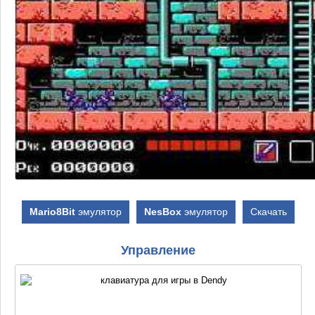
Mario8Bit
эмулятор
NesBox
эмулятор
Скачать
Управление