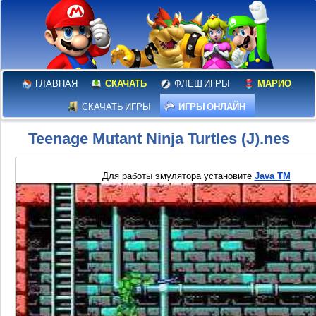
ГЛАВНАЯ
СКАЧАТЬ
ФЛЕШ ИГРЫ
МАРИО
СКАЧАТЬ ИГРЫ
ИГРЫ ОНЛАЙН
Teenage Mutant Ninja Turtles (J).nes
Для работы эмулятора установите
Java TM