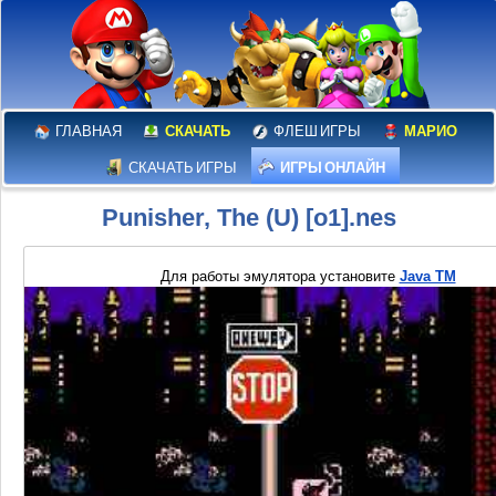
ГЛАВНАЯ
СКАЧАТЬ
ФЛЕШ ИГРЫ
МАРИО
СКАЧАТЬ ИГРЫ
ИГРЫ ОНЛАЙН
Punisher, The (U) [o1].nes
Для работы эмулятора установите
Java TM