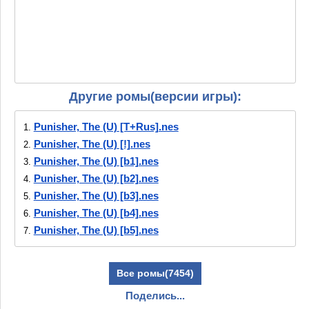
Другие ромы(версии игры):
Punisher, The (U) [T+Rus].nes
1.
Punisher, The (U) [!].nes
2.
Punisher, The (U) [b1].nes
3.
Punisher, The (U) [b2].nes
4.
Punisher, The (U) [b3].nes
5.
Punisher, The (U) [b4].nes
6.
Punisher, The (U) [b5].nes
7.
Все ромы(7454)
Поделись...