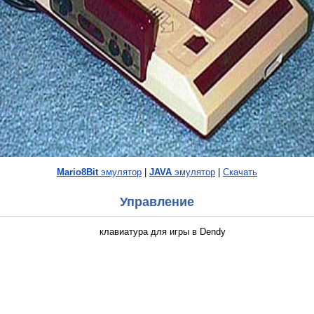
Mario8Bit
эмулятор
|
JAVA
эмулятор
|
Скачать
Управление