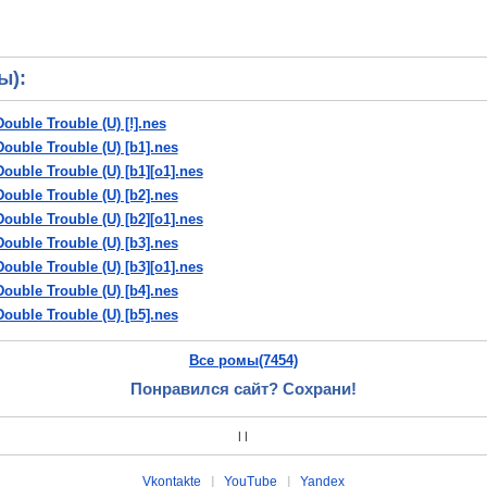
ы):
Double Trouble (U) [!].nes
Double Trouble (U) [b1].nes
Double Trouble (U) [b1][o1].nes
Double Trouble (U) [b2].nes
Double Trouble (U) [b2][o1].nes
Double Trouble (U) [b3].nes
Double Trouble (U) [b3][o1].nes
Double Trouble (U) [b4].nes
Double Trouble (U) [b5].nes
 Double Trouble (U) [b6].nes
Все ромы(7454)
 Double Trouble (U) [b7].nes
 Double Trouble (U) [b8].nes
Понравился сайт? Сохрани!
 Double Trouble (U) [b9].nes
 Double Trouble (U) [ba].nes
|
|
 Double Trouble (U) [bb].nes
Vkontakte
|
YouTube
|
Yandex
 Double Trouble (U) [o1].nes