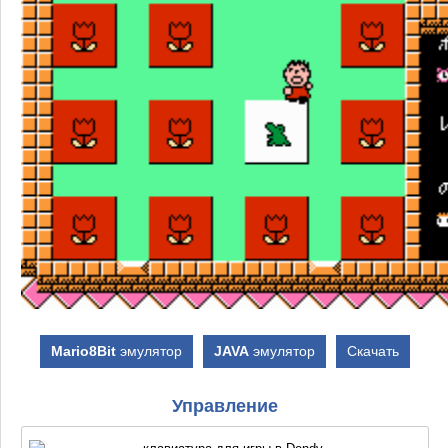
Mario8Bit
эмулятор
JAVA
эмулятор
Скачать
Управление