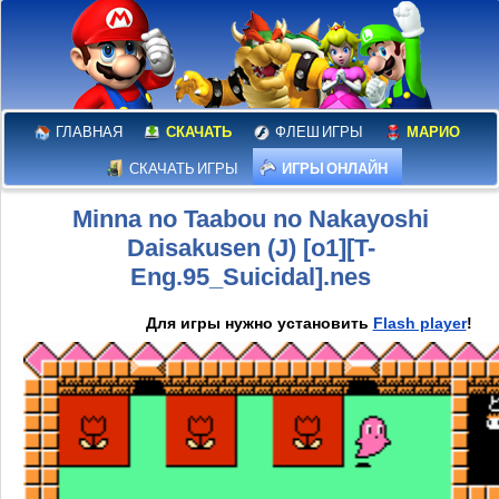
ГЛАВНАЯ
СКАЧАТЬ
ФЛЕШ ИГРЫ
МАРИО
СКАЧАТЬ ИГРЫ
ИГРЫ ОНЛАЙН
Minna no Taabou no Nakayoshi
Daisakusen (J) [o1][T-
Eng.95_Suicidal].nes
Для игры нужно установить
Flash player
!