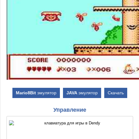
Mario8Bit
эмулятор
JAVA
эмулятор
Скачать
Управление