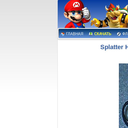
ГЛАВНАЯ
СКАЧАТЬ
ФЛ
Splatter 