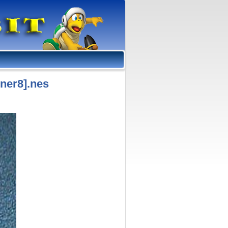
nner8].nes