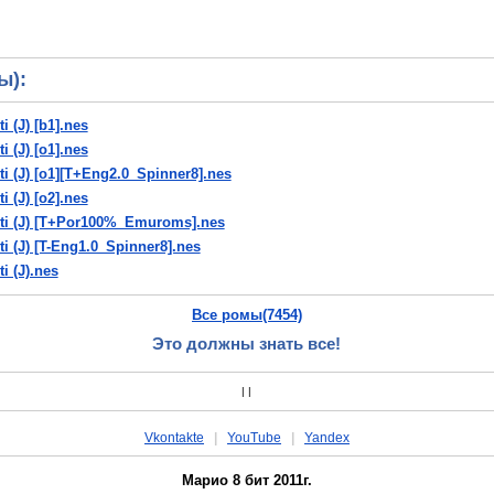
ы):
i (J) [b1].nes
i (J) [o1].nes
ti (J) [o1][T+Eng2.0_Spinner8].nes
i (J) [o2].nes
iti (J) [T+Por100%_Emuroms].nes
ti (J) [T-Eng1.0_Spinner8].nes
i (J).nes
Все ромы(7454)
Это должны знать все!
|
|
Vkontakte
|
YouTube
|
Yandex
Марио 8 бит 2011г.