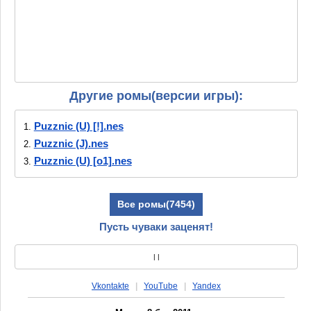
Другие ромы(версии игры):
Puzznic (U) [!].nes
1.
Puzznic (J).nes
2.
Puzznic (U) [o1].nes
3.
Все ромы(7454)
Пусть чуваки заценят!
|
|
Vkontakte
|
YouTube
|
Yandex