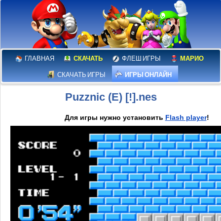
ГЛАВНАЯ
СКАЧАТЬ
ФЛЕШ ИГРЫ
МАРИО
СКАЧАТЬ ИГРЫ
ИГРЫ ОНЛАЙН
Puzznic (E) [!].nes
Для игры нужно установить
Flash player
!