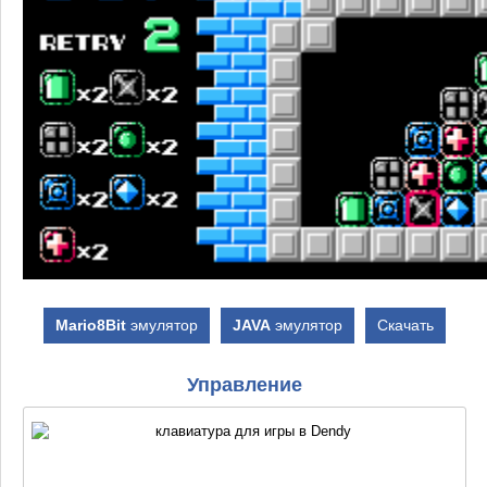
Mario8Bit
эмулятор
JAVA
эмулятор
Скачать
Управление