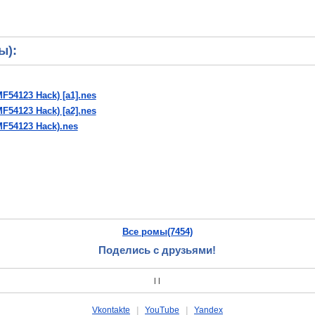
ы):
MF54123 Hack) [a1].nes
MF54123 Hack) [a2].nes
BMF54123 Hack).nes
Все ромы(7454)
Поделись с друзьями!
|
|
Vkontakte
|
YouTube
|
Yandex