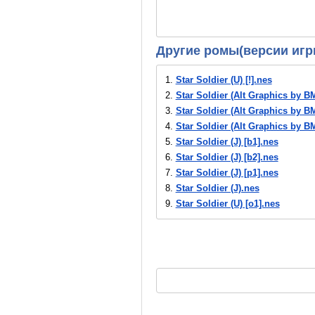
Другие ромы(версии игр
1.
Star Soldier (U) [!].nes
2.
Star Soldier (Alt Graphics by B
3.
Star Soldier (Alt Graphics by B
4.
Star Soldier (Alt Graphics by 
5.
Star Soldier (J) [b1].nes
6.
Star Soldier (J) [b2].nes
7.
Star Soldier (J) [p1].nes
8.
Star Soldier (J).nes
9.
Star Soldier (U) [o1].nes