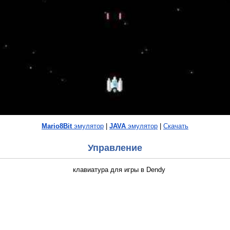
Mario8Bit
эмулятор
|
JAVA
эмулятор
|
Скачать
Управление