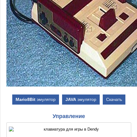
Mario8Bit
эмулятор
JAVA
эмулятор
Скачать
Управление