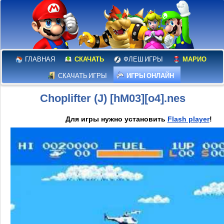
ГЛАВНАЯ
СКАЧАТЬ
ФЛЕШ ИГРЫ
МАРИО
СКАЧАТЬ ИГРЫ
ИГРЫ ОНЛАЙН
Choplifter (J) [hM03][o4].nes
Для игры нужно установить
Flash player
!