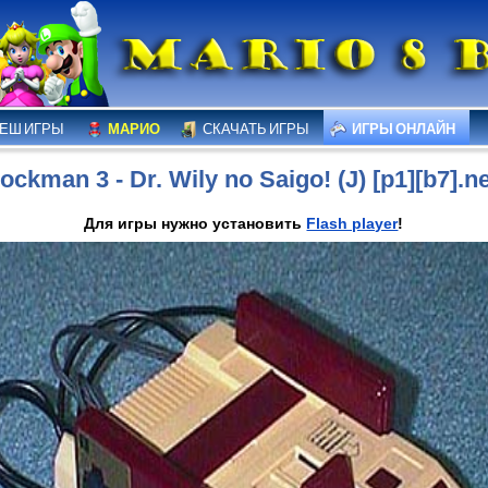
ЕШ ИГРЫ
МАРИО
СКАЧАТЬ ИГРЫ
ИГРЫ ОНЛАЙН
ockman 3 - Dr. Wily no Saigo! (J) [p1][b7].n
Для игры нужно установить
Flash player
!