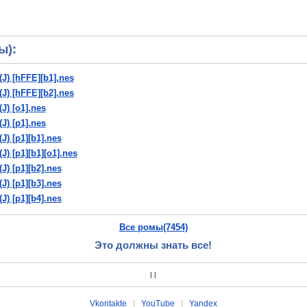
ы):
(J) [hFFE][b1].nes
(J) [hFFE][b2].nes
J) [o1].nes
J) [p1].nes
J) [p1][b1].nes
J) [p1][b1][o1].nes
J) [p1][b2].nes
J) [p1][b3].nes
J) [p1][b4].nes
(J) [p1][b5].nes
Все ромы(7454)
(J) [p1][b6].nes
 (J).nes
Это должны знать все!
|
|
Vkontakte
|
YouTube
|
Yandex