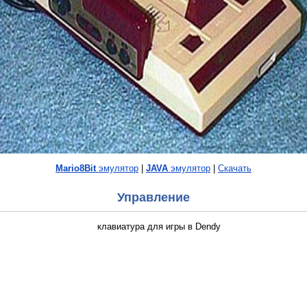
Mario8Bit
эмулятор
|
JAVA
эмулятор
|
Скачать
Управление