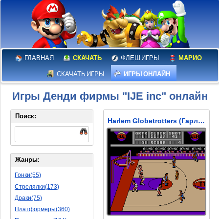
ГЛАВНАЯ
СКАЧАТЬ
ФЛЕШ ИГРЫ
МАРИО
СКАЧАТЬ ИГРЫ
ИГРЫ ОНЛАЙН
Игры Денди фирмы "IJE inc" онлайн
Поиск:
Harlem Globetrotters (Гарлем Глобтроттерс)
Жанры:
Гонки(55)
Стрелялки(173)
Драки(75)
Платформеры(360)