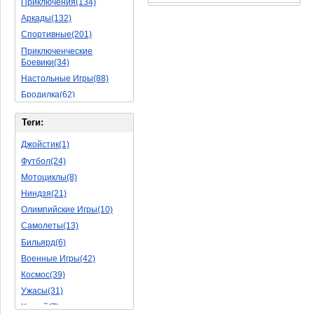
Приключения(134)
Аркады(132)
Спортивные(201)
Приключенческие
Боевики(34)
Настольные Игры(88)
Бродилка(62)
Стратегии(77)
Теги:
Боевые RPG(50)
Симуляторы(31)
Джойстик(1)
Леталки(24)
Футбол(24)
Симуляторы Жизни(76)
Мотоциклы(8)
Уникальный(29)
Ниндзя(21)
Логические Игры(35)
Олимпийские Игры(10)
Азартные(45)
Самолеты(13)
Ролевые Игры(176)
Бильярд(6)
Боевик(10)
Военные Игры(42)
Головоломка(11)
Космос(39)
Rpg(14)
Ужасы(31)
Пошаговые Игры(22)
Хоккей(7)