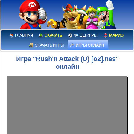
ГЛАВНАЯ
СКАЧАТЬ
ФЛЕШ ИГРЫ
МАРИО
СКАЧАТЬ ИГРЫ
ИГРЫ ОНЛАЙН
Игра "Rush'n Attack (U) [o2].nes"
онлайн