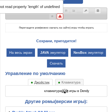
ot read property 'length' of undefined
Перетащите ром(можно скачать на сайте) игры чтобы играть
Сохрани, пригодится!
На весь экран
JAVA
эмулятор
NesBox
эмулятор
Скачать
Управление по умолчанию
Джойстик
Клавиатура
Другие ромы(версии игры):