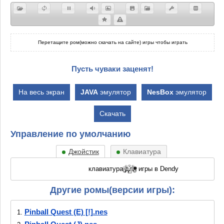
Перетащите ром(можно скачать на сайте) игры чтобы играть
Пусть чуваки заценят!
На весь экран
JAVA
эмулятор
NesBox
эмулятор
Скачать
Управление по умолчанию
Джойстик
Клавиатура
Другие ромы(версии игры):
Pinball Quest (E) [!].nes
1.