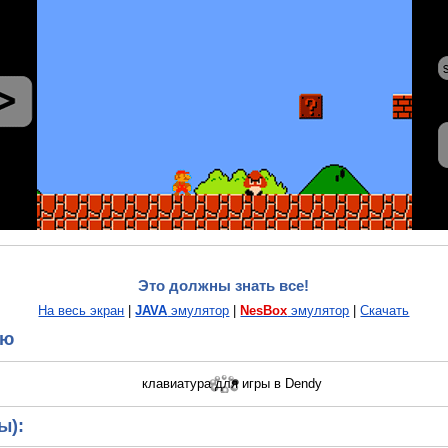
Это должны знать все!
На весь экран
|
JAVA
эмулятор
|
NesBox
эмулятор
|
Скачать
ию
ы):