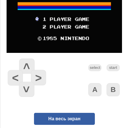
На весь экран