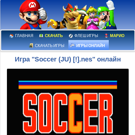
ГЛАВНАЯ
СКАЧАТЬ
ФЛЕШ ИГРЫ
МАРИО
СКАЧАТЬ ИГРЫ
ИГРЫ ОНЛАЙН
Игра "Soccer (JU) [!].nes" онлайн