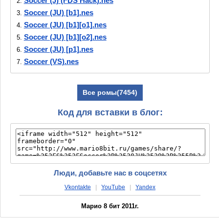
Soccer (J) (FDS Hack).nes
2.
Soccer (JU) [b1].nes
3.
Soccer (JU) [b1][o1].nes
4.
Soccer (JU) [b1][o2].nes
5.
Soccer (JU) [p1].nes
6.
Soccer (VS).nes
7.
Все ромы(7454)
Код для вставки в блог:
Люди, добавьте нас в соцсетях
Vkontakte
|
YouTube
|
Yandex
Марио 8 бит 2011г.