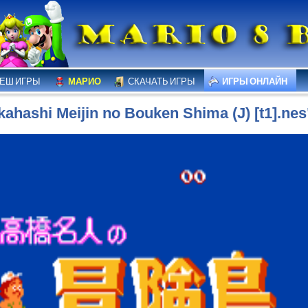
ЕШ ИГРЫ
МАРИО
СКАЧАТЬ ИГРЫ
ИГРЫ ОНЛАЙН
kahashi Meijin no Bouken Shima (J) [t1].ne