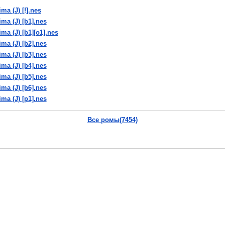
a (J) [!].nes
ma (J) [b1].nes
ma (J) [b1][o1].nes
ma (J) [b2].nes
ma (J) [b3].nes
ma (J) [b4].nes
ma (J) [b5].nes
ma (J) [b6].nes
ma (J) [p1].nes
ima (J) [T+Chi].nes
Все ромы(7454)
ima (J) [T+Spa.99].nes
Поделись, ДА!
Vkontakte
|
YouTube
|
Yandex