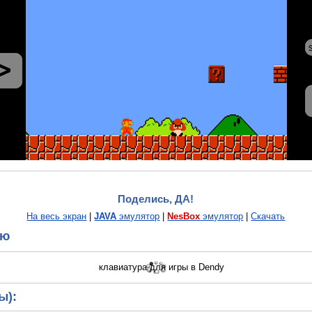
Поделись, ДА!
На весь экран
|
JAVA
эмулятор
|
NesBox
эмулятор
|
Скачать
ию
ы):