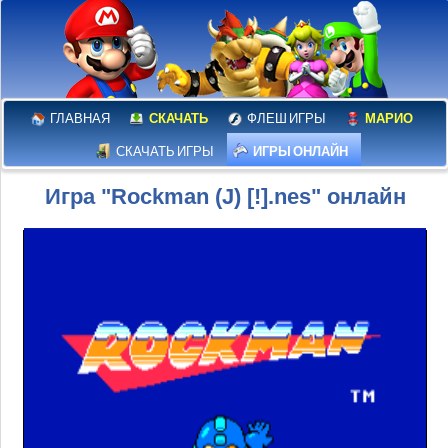
ГЛАВНАЯ
СКАЧАТЬ
ФЛЕШ ИГРЫ
МАРИО
СКАЧАТЬ ИГРЫ
ИГРЫ ОНЛАЙН
Игра "Rockman (J) [!].nes" онлайн