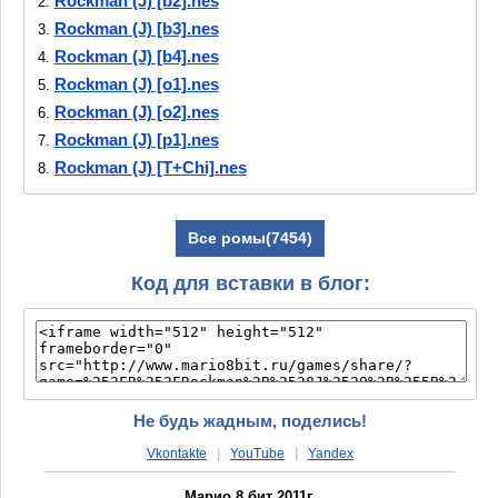
Rockman (J) [b2].nes
2.
Rockman (J) [b3].nes
3.
Rockman (J) [b4].nes
4.
Rockman (J) [o1].nes
5.
Rockman (J) [o2].nes
6.
Rockman (J) [p1].nes
7.
Rockman (J) [T+Chi].nes
8.
Rockman (J) [T+Ger0.90_G-Trans].nes
9.
Rockman (J) [T+Por1.00_Emuway].nes
10.
Все ромы(7454)
Rockman (J) [T+Spa010_chilensis].nes
11.
Rockman (J) [T+Spa_Chinoman].nes
12.
Код для вставки в блог:
Rockman (J) [T+Spa_PaladinKnights].nes
13.
Не будь жадным, поделись!
Vkontakte
|
YouTube
|
Yandex
Марио 8 бит 2011г.