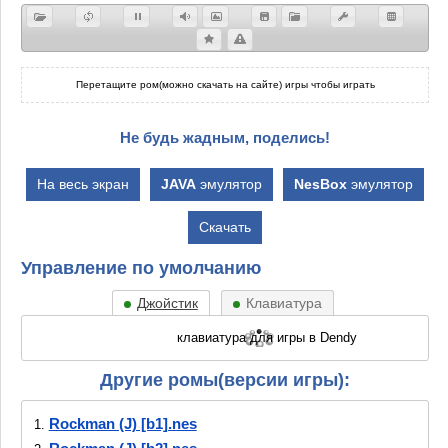
Перетащите ром(можно скачать на сайте) игры чтобы играть
Не будь жадным, поделись!
На весь экран
JAVA
эмулятор
NesBox
эмулятор
Скачать
Управление по умолчанию
Джойстик
Клавиатура
Другие ромы(версии игры):
Rockman (J) [b1].nes
1.