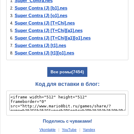
Super_Contra.nes
1.
Super Contra (J) [b1].nes
2.
Super Contra (J) [o1].nes
3.
Super Contra (J) [T+Chi].nes
4.
Super Contra (J) [T+Chi][a1].nes
5.
Super Contra (J) [T+Chi][a1][o1].nes
6.
Super Contra (J) [t1].nes
7.
Super Contra (J) [t1][o1].nes
8.
Super Contra (J) [t2].nes
9.
Super Contra (J).nes
10.
Все ромы(7454)
Код для вставки в блог:
Поделись с чуваками!
Vkontakte
|
YouTube
|
Yandex