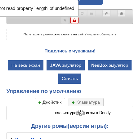
ot read property 'length' of undefined
Перетащите ром(можно скачать на сайте) игры чтобы играть
Поделись с чуваками!
На весь экран
JAVA
эмулятор
NesBox
эмулятор
Скачать
Управление по умолчанию
Джойстик
Клавиатура
Другие ромы(версии игры):