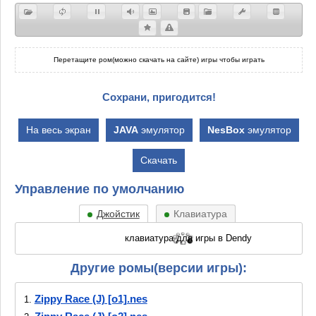
Перетащите ром(можно скачать на сайте) игры чтобы играть
Сохрани, пригодится!
На весь экран
JAVA
эмулятор
NesBox
эмулятор
Скачать
Управление по умолчанию
Джойстик
Клавиатура
Другие ромы(версии игры):
Zippy Race (J) [o1].nes
1.