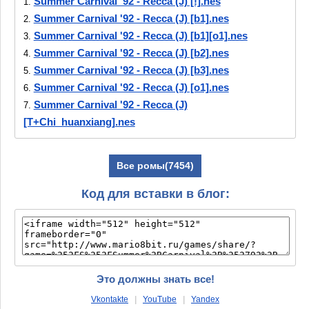
Summer Carnival '92 - Recca (J) [!].nes
1.
Summer Carnival '92 - Recca (J) [b1].nes
2.
Summer Carnival '92 - Recca (J) [b1][o1].nes
3.
Summer Carnival '92 - Recca (J) [b2].nes
4.
Summer Carnival '92 - Recca (J) [b3].nes
5.
Summer Carnival '92 - Recca (J) [o1].nes
6.
Summer Carnival '92 - Recca (J)
7.
[T+Chi_huanxiang].nes
Все ромы(7454)
Код для вставки в блог:
Это должны знать все!
Vkontakte
|
YouTube
|
Yandex