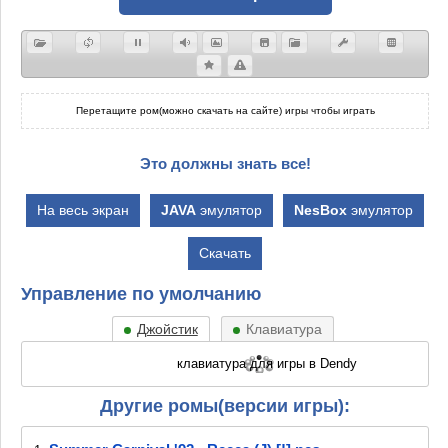
Перетащите ром(можно скачать на сайте) игры чтобы играть
Это должны знать все!
На весь экран
JAVA
эмулятор
NesBox
эмулятор
Скачать
Управление по умолчанию
Джойстик
Клавиатура
Другие ромы(версии игры):