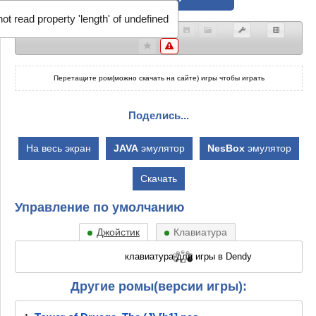
ot read property 'length' of undefined
Перетащите ром(можно скачать на сайте) игры чтобы играть
Поделись...
На весь экран
JAVA
эмулятор
NesBox
эмулятор
Скачать
Управление по умолчанию
Джойстик
Клавиатура
Другие ромы(версии игры):