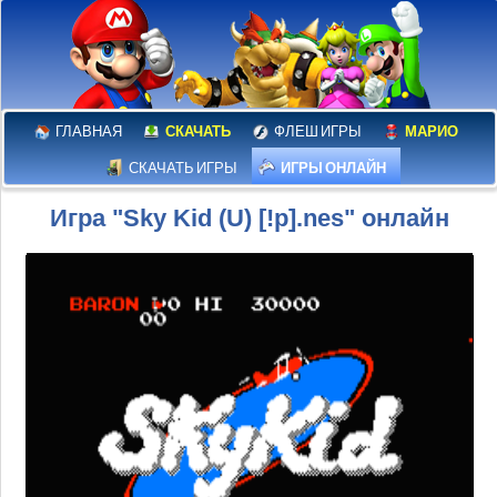
ГЛАВНАЯ
СКАЧАТЬ
ФЛЕШ ИГРЫ
МАРИО
СКАЧАТЬ ИГРЫ
ИГРЫ ОНЛАЙН
Игра "Sky Kid (U) [!p].nes" онлайн