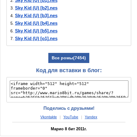
Sky Kid (U) [b1].nes
2.
Sky Kid (U) [b2].nes
3.
Sky Kid (U) [b3].nes
4.
Sky Kid (U) [b4].nes
5.
Sky Kid (U) [b5].nes
6.
Sky Kid (U) [o1].nes
7.
Все ромы(7454)
Код для вставки в блог:
Поделись с друзьями!
Vkontakte
|
YouTube
|
Yandex
Марио 8 бит 2011г.