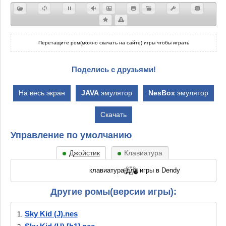
Перетащите ром(можно скачать на сайте) игры чтобы играть
Поделись с друзьями!
На весь экран
JAVA
эмулятор
NesBox
эмулятор
Скачать
Управление по умолчанию
Джойстик
Клавиатура
Другие ромы(версии игры):
Sky Kid (J).nes
1.