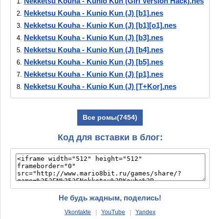
Nekketsu Kouha - Kunio Kun (Girl Version Hack).nes
1.
Nekketsu Kouha - Kunio Kun (J) [b1].nes
2.
Nekketsu Kouha - Kunio Kun (J) [b1][o1].nes
3.
Nekketsu Kouha - Kunio Kun (J) [b3].nes
4.
Nekketsu Kouha - Kunio Kun (J) [b4].nes
5.
Nekketsu Kouha - Kunio Kun (J) [b5].nes
6.
Nekketsu Kouha - Kunio Kun (J) [p1].nes
7.
Nekketsu Kouha - Kunio Kun (J) [T+Kor].nes
8.
Nekketsu Kouha - Kunio Kun (J).nes
9.
Все ромы(7454)
Код для вставки в блог:
Не будь жадным, поделись!
Vkontakte
|
YouTube
|
Yandex