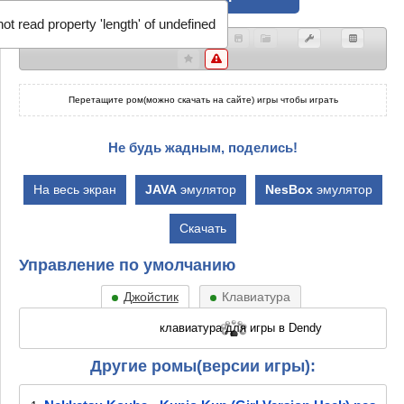
ot read property 'length' of undefined
Перетащите ром(можно скачать на сайте) игры чтобы играть
Не будь жадным, поделись!
На весь экран
JAVA
эмулятор
NesBox
эмулятор
Скачать
Управление по умолчанию
Джойстик
Клавиатура
Другие ромы(версии игры):