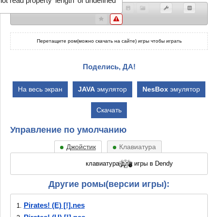
ot read property 'length' of undefined
Перетащите ром(можно скачать на сайте) игры чтобы играть
Поделись, ДА!
На весь экран
JAVA
эмулятор
NesBox
эмулятор
Скачать
Управление по умолчанию
Джойстик
Клавиатура
Другие ромы(версии игры):
Pirates! (E) [!].nes
1.