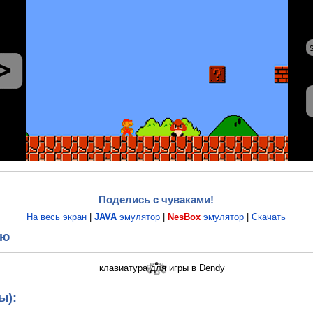
Поделись с чуваками!
На весь экран
|
JAVA
эмулятор
|
NesBox
эмулятор
|
Скачать
ию
ы):