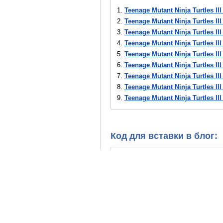
1.
Teenage Mutant Ninja Turtles III
2.
Teenage Mutant Ninja Turtles II
3.
Teenage Mutant Ninja Turtles III
4.
Teenage Mutant Ninja Turtles III
5.
Teenage Mutant Ninja Turtles III
6.
Teenage Mutant Ninja Turtles III
7.
Teenage Mutant Ninja Turtles III
8.
Teenage Mutant Ninja Turtles III
9.
Teenage Mutant Ninja Turtles III
10.
Teenage Mutant Ninja Turtles II
11.
Teenage Mutant Ninja Turtles II
12.
Teenage Mutant Ninja Turtles II
Код для вставки в блог:
13.
Teenage Mutant Ninja Turtles II
14.
Teenage Mutant Ninja Turtles II
15.
Teenage Mutant Ninja Turtles II
16.
Teenage Mutant Ninja Turtles I
17.
Teenage Mutant Ninja Turtles I
18.
Teenage Mutant Ninja Turtles I
19.
Teenage Mutant Ninja Turtles 
20.
Teenage Mutant Ninja Turtles I