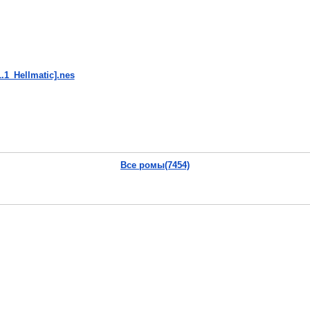
1.1_Hellmatic].nes
Все ромы(7454)
].nes
s
dNES_City].nes
lmatic].nes
PS Point].nes
Поделись...
aducciones].nes
Vkontakte
|
YouTube
|
Yandex
alHead].nes