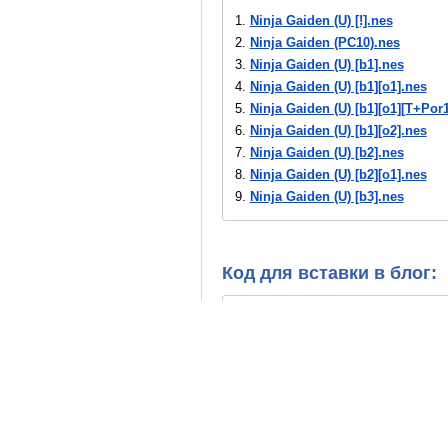
1.
Ninja Gaiden (U) [!].nes
2.
Ninja Gaiden (PC10).nes
3.
Ninja Gaiden (U) [b1].nes
4.
Ninja Gaiden (U) [b1][o1].nes
5.
Ninja Gaiden (U) [b1][o1][T+Por
6.
Ninja Gaiden (U) [b1][o2].nes
7.
Ninja Gaiden (U) [b2].nes
8.
Ninja Gaiden (U) [b2][o1].nes
9.
Ninja Gaiden (U) [b3].nes
10.
Ninja Gaiden (U) [b3][o1].nes
11.
Ninja Gaiden (U) [b4].nes
12.
Ninja Gaiden (U) [b5][o1][T-Por
Код для вставки в блог:
13.
Ninja Gaiden (U) [b5][T-Por].ne
14.
Ninja Gaiden (U) [b6].nes
15.
Ninja Gaiden (U) [o1].nes
16.
Ninja Gaiden (U) [T+Ita1.1_Sa
17.
Ninja Gaiden (U) [T+Por1.1_Hel
18.
Ninja Gaiden (U) [T+Por100%_I
19.
Ninja Gaiden (U) [T+Spa_DJ Tr
20.
Ninja Gaiden (U) [T+Swe.9_Met