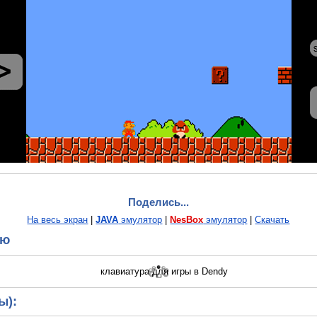
Поделись...
На весь экран
|
JAVA
эмулятор
|
NesBox
эмулятор
|
Скачать
ию
ы):