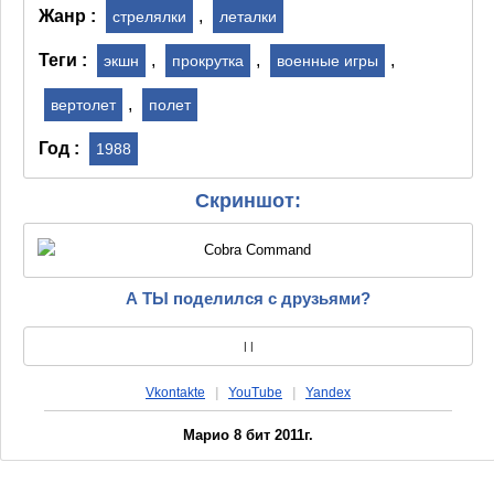
Жанр :
,
стрелялки
леталки
Теги :
,
,
,
экшн
прокрутка
военные игры
,
вертолет
полет
Год :
1988
Скриншот:
А ТЫ поделился с друзьями?
|
|
Vkontakte
|
YouTube
|
Yandex
Марио 8 бит 2011г.