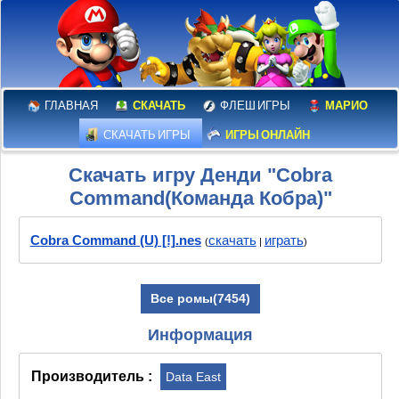
ГЛАВНАЯ
СКАЧАТЬ
ФЛЕШ ИГРЫ
МАРИО
СКАЧАТЬ ИГРЫ
ИГРЫ ОНЛАЙН
Скачать игру Денди "Cobra
Command(Команда Кобра)"
Cobra Command (U) [!].nes
скачать
играть
(
|
)
Все ромы(7454)
Информация
Производитель :
Data East