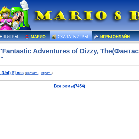
ЕШ ИГРЫ
МАРИО
СКАЧАТЬ ИГРЫ
ИГРЫ ОНЛАЙН
Fantastic Adventures of Dizzy, The(Фанта
"
(Unl) [!].nes
(
скачать
|
играть
)
Все ромы(7454)