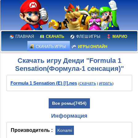
ГЛАВНАЯ
СКАЧАТЬ
ФЛЕШ ИГРЫ
МАРИО
СКАЧАТЬ ИГРЫ
ИГРЫ ОНЛАЙН
Скачать игру Денди "Formula 1
Sensation(Формула-1 сенсация)"
Formula 1 Sensation (E) [!].nes
скачать
играть
(
|
)
Все ромы(7454)
Информация
Производитель :
Konami