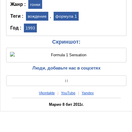
Жанр :
гонки
Теги :
,
вождение
формула 1
Год :
1993
Скриншот:
Люди, добавьте нас в соцсетях
|
|
Vkontakte
|
YouTube
|
Yandex
Марио 8 бит 2011г.