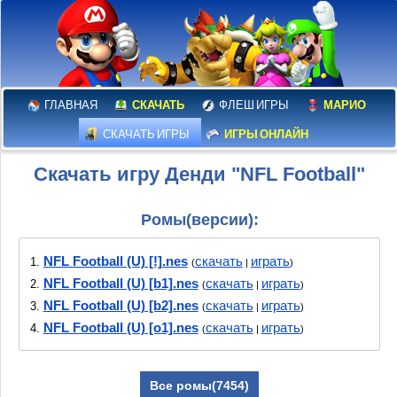
ГЛАВНАЯ
СКАЧАТЬ
ФЛЕШ ИГРЫ
МАРИО
СКАЧАТЬ ИГРЫ
ИГРЫ ОНЛАЙН
Скачать игру Денди "NFL Football"
Ромы(версии):
NFL Football (U) [!].nes
скачать
играть
1.
(
|
)
NFL Football (U) [b1].nes
скачать
играть
2.
(
|
)
NFL Football (U) [b2].nes
скачать
играть
3.
(
|
)
NFL Football (U) [o1].nes
скачать
играть
4.
(
|
)
Все ромы(7454)