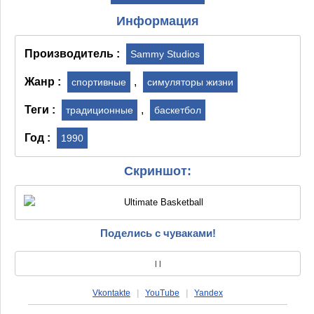
Информация
Производитель :
Sammy Studios
Жанр :
,
спортивные
симуляторы жизни
Теги :
,
традиционные
баскетбол
Год :
1990
Скриншот:
Поделись с чуваками!
|
|
Vkontakte
|
YouTube
|
Yandex