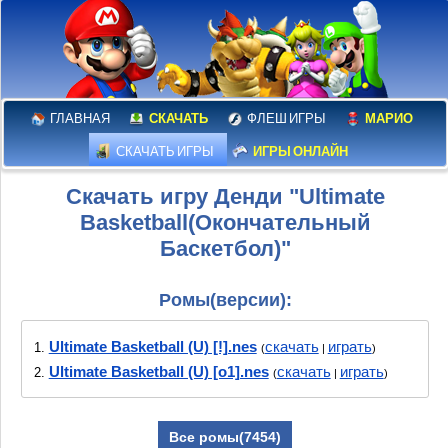
ГЛАВНАЯ
СКАЧАТЬ
ФЛЕШ ИГРЫ
МАРИО
СКАЧАТЬ ИГРЫ
ИГРЫ ОНЛАЙН
Скачать игру Денди "Ultimate
Basketball(Окончательный
Баскетбол)"
Ромы(версии):
Ultimate Basketball (U) [!].nes
скачать
играть
1.
(
|
)
Ultimate Basketball (U) [o1].nes
скачать
играть
2.
(
|
)
Все ромы(7454)