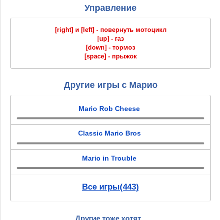
Управление
[right] и [left] - повернуть мотоцикл
[up] - газ
[down] - тормоз
[space] - прыжок
Другие игры с Марио
Mario Rob Cheese
Classic Mario Bros
Mario in Trouble
Все игры(443)
Другие тоже хотят...