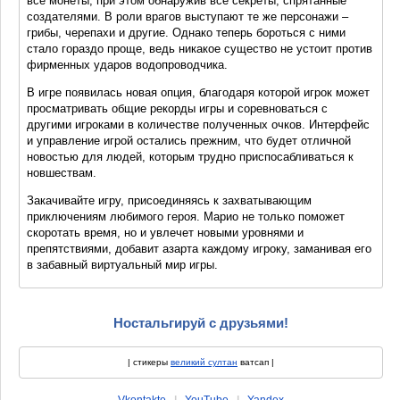
все монеты, при этом обнаружив все секреты, спрятанные
создателями. В роли врагов выступают те же персонажи –
грибы, черепахи и другие. Однако теперь бороться с ними
стало гораздо проще, ведь никакое существо не устоит против
фирменных ударов водопроводчика.
В игре появилась новая опция, благодаря которой игрок может
просматривать общие рекорды игры и соревноваться с
другими игроками в количестве полученных очков. Интерфейс
и управление игрой остались прежним, что будет отличной
новостью для людей, которым трудно приспосабливаться к
новшествам.
Закачивайте игру, присоединяясь к захватывающим
приключениям любимого героя. Марио не только поможет
скоротать время, но и увлечет новыми уровнями и
препятствиями, добавит азарта каждому игроку, заманивая его
в забавный виртуальный мир игры.
Ностальгируй с друзьями!
|
стикеры
великий султан
ватсап |
Vkontakte
|
YouTube
|
Yandex