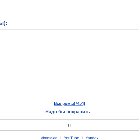
ы):
Все ромы(7454)
Надо бы сохранить...
|
|
Vkontakte
|
YouTube
|
Yandex