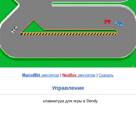
Mario8Bit
эмулятор
|
NesBox
эмулятор
|
Скачать
Управление