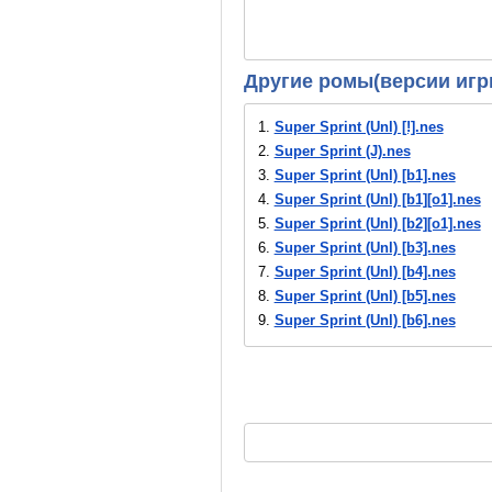
Другие ромы(версии игр
1.
Super Sprint (Unl) [!].nes
2.
Super Sprint (J).nes
3.
Super Sprint (Unl) [b1].nes
4.
Super Sprint (Unl) [b1][o1].nes
5.
Super Sprint (Unl) [b2][o1].nes
6.
Super Sprint (Unl) [b3].nes
7.
Super Sprint (Unl) [b4].nes
8.
Super Sprint (Unl) [b5].nes
9.
Super Sprint (Unl) [b6].nes
10.
Super Sprint (Unl) [b7].nes
11.
Super Sprint (Unl) [b8].nes
12.
Super Sprint (Unl) [b9].nes
13.
Super Sprint (Unl) [ba].nes