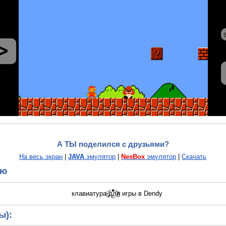
А ТЫ поделился с друзьями?
На весь экран
|
JAVA
эмулятор
|
NesBox
эмулятор
|
Скачать
ию
ы):