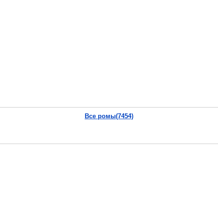
Все ромы(7454)
А ТЫ поделился с друзьями?
Vkontakte
|
YouTube
|
Yandex