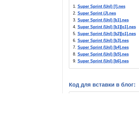
1.
Super Sprint (Unl) [!].nes
2.
Super Sprint (J).nes
3.
Super Sprint (Unl) [b1].nes
4.
Super Sprint (Unl) [b1][o1].nes
5.
Super Sprint (Unl) [b2][o1].nes
6.
Super Sprint (Unl) [b3].nes
7.
Super Sprint (Unl) [b4].nes
8.
Super Sprint (Unl) [b5].nes
9.
Super Sprint (Unl) [b6].nes
10.
Super Sprint (Unl) [b7].nes
11.
Super Sprint (Unl) [b8].nes
12.
Super Sprint (Unl) [b9].nes
Код для вставки в блог:
13.
Super Sprint (Unl) [ba].nes