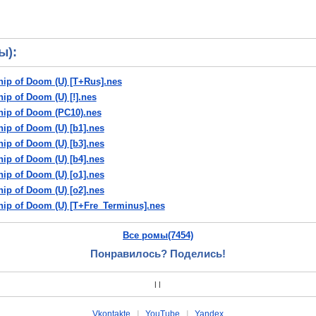
ы):
Ship of Doom (U) [T+Rus].nes
hip of Doom (U) [!].nes
Ship of Doom (PC10).nes
hip of Doom (U) [b1].nes
hip of Doom (U) [b3].nes
hip of Doom (U) [b4].nes
hip of Doom (U) [o1].nes
hip of Doom (U) [o2].nes
Ship of Doom (U) [T+Fre_Terminus].nes
 Ship of Doom (U) [T+Por1.0_CBT].nes
Все ромы(7454)
t Ship of Doom (U) [T+Por100%_ZERO].nes
Ship of Doom (U) [t1].nes
Понравилось? Поделись!
|
|
Vkontakte
|
YouTube
|
Yandex