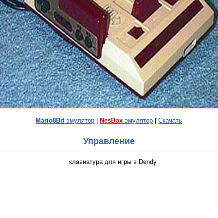
Mario8Bit
эмулятор
|
NesBox
эмулятор
|
Скачать
Управление