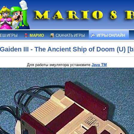
ЕШ ИГРЫ
МАРИО
СКАЧАТЬ ИГРЫ
ИГРЫ ОНЛАЙН
 Gaiden III - The Ancient Ship of Doom (U) [b
Для работы эмулятора установите
Java TM