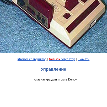
Mario8Bit
эмулятор
|
NesBox
эмулятор
|
Скачать
Управление