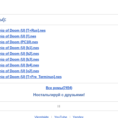
ы):
Ship of Doom (U) [T+Rus].nes
hip of Doom (U) [!].nes
Ship of Doom (PC10).nes
hip of Doom (U) [b1].nes
hip of Doom (U) [b2].nes
hip of Doom (U) [b3].nes
hip of Doom (U) [b4].nes
hip of Doom (U) [o2].nes
Ship of Doom (U) [T+Fre_Terminus].nes
 Ship of Doom (U) [T+Por1.0_CBT].nes
Все ромы(7454)
t Ship of Doom (U) [T+Por100%_ZERO].nes
Ship of Doom (U) [t1].nes
Ностальгируй с друзьями!
|
|
Vkontakte
|
YouTube
|
Yandex