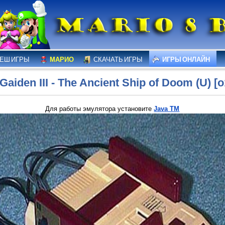
ЕШ ИГРЫ
МАРИО
СКАЧАТЬ ИГРЫ
ИГРЫ ОНЛАЙН
 Gaiden III - The Ancient Ship of Doom (U) [o
Для работы эмулятора установите
Java TM